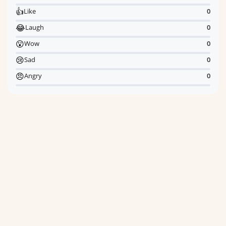
👍
Like
0
😂
Laugh
0
😮
Wow
0
😢
Sad
0
😠
Angry
0