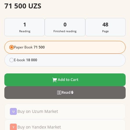
71 500 UZS
1
0
48
Reading
Finished reading
Page
Paper Book
71 500
E-book
18 000
Add to Cart
Read
🔒
Buy on Uzum Market
Buy on Yandex Market