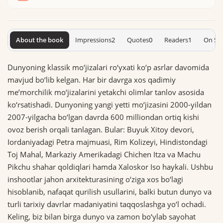
About the book
Impressions
2
Quotes
0
Readers
1
On Sh
Dunyoning klassik mo‘jizalari ro‘yxati ko‘p asrlar davomida
mavjud bo‘lib kelgan. Har bir davrga xos qadimiy
me’morchilik mo‘jizalarini yetakchi olimlar tanlov asosida
ko‘rsatishadi. Dunyoning yangi yetti mo‘jizasini 2000-yildan
2007-yilgacha bo‘lgan davrda 600 milliondan ortiq kishi
ovoz berish orqali tanlagan. Bular: Buyuk Xitoy devori,
Iordaniyadagi Petra majmuasi, Rim Kolizeyi, Hindistondagi
Toj Mahal, Markaziy Amerikadagi Chichen Itza va Machu
Pikchu shahar qoldiqlari hamda Xaloskor Iso haykali. Ushbu
inshootlar jahon arxitekturasining o‘ziga xos bo‘lagi
hisoblanib, nafaqat qurilish usullarini, balki butun dunyo va
turli tarixiy davrlar madaniyatini taqqoslashga yo‘l ochadi.
Keling, biz bilan birga dunyo va zamon bo‘ylab sayohat