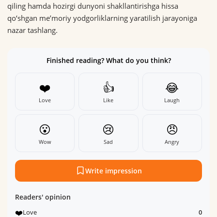
qiling hamda hozirgi dunyoni shakllantirishga hissa
qo‘shgan me’moriy yodgorliklarning yaratilish jarayoniga
nazar tashlang.
Finished reading? What do you think?
❤️
👍
😂
Love
Like
Laugh
😮
😢
😠
Wow
Sad
Angry
Write impression
Readers' opinion
❤️
Love
0