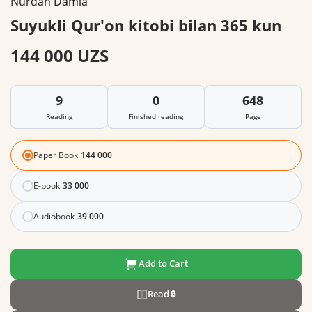
Nurdan Damla
Suyukli Qur'on kitobi bilan 365 kun
144 000 UZS
9
0
648
Reading
Finished reading
Page
Paper Book
144 000
E-book
33 000
Audiobook
39 000
Add to Cart
Read
🔒