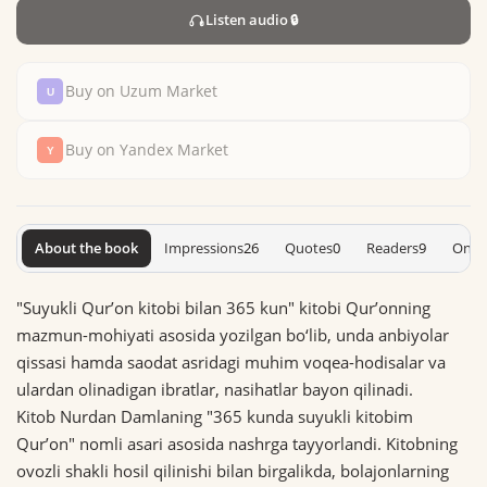
Listen audio
🔒
Buy on Uzum Market
Buy on Yandex Market
About the book
Impressions
26
Quotes
0
Readers
9
On S
"Suyukli Qurʼon kitobi bilan 365 kun" kitobi Qurʼonning
mazmun-mohiyati asosida yozilgan bo‘lib, unda anbiyolar
qissasi hamda saodat asridagi muhim voqea-hodisalar va
ulardan olinadigan ibratlar, nasihatlar bayon qilinadi.
Kitob Nurdan Damlaning "365 kunda suyukli kitobim
Qurʼon" nomli asari asosida nashrga tayyorlandi. Kitobning
ovozli shakli hosil qilinishi bilan birgalikda, bolajonlarning