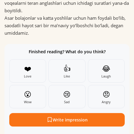
voqealarni teran anglashlari uchun ichidagi suratlari yana-da
boyitildi.
Asar bolajonlar va katta yoshlilar uchun ham foydali bo‘lib,
saodatli hayot sari bir maʼnaviy yo‘lboshchi bo‘ladi, degan
umiddamiz.
Finished reading? What do you think?
❤️
👍
😂
Love
Like
Laugh
😮
😢
😠
Wow
Sad
Angry
Write impression