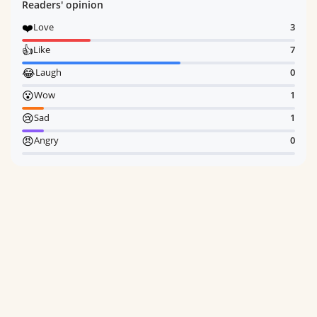
Readers' opinion
❤️
Love
3
👍
Like
7
😂
Laugh
0
😮
Wow
1
😢
Sad
1
😠
Angry
0