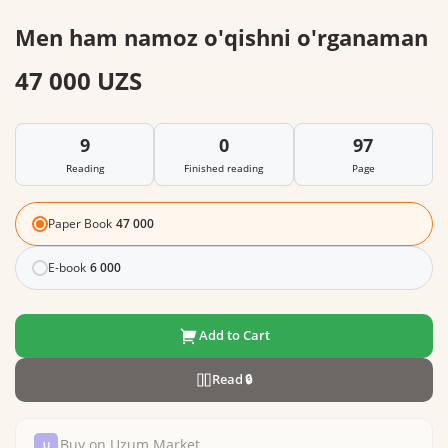
Men ham namoz o'qishni o'rganaman
47 000 UZS
9
0
97
Reading
Finished reading
Page
Paper Book
47 000
E-book
6 000
Add to Cart
Read
🔒
Buy on Uzum Market