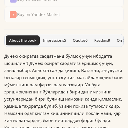
Buy on Yandex Market
About the book
Impressions
5
Quotes
0
Readers
9
On Sh
Дунёю охиратда саодатманд бўлмоқ учун ибодатга
шошилинг! Дунёю охират саодатига эришмоқ учун,
авваламбор, Аллохга саж да қилиш, Ватанни, эл-улусни
беназир севмоқлик, унга эзгу хиз- мат айламоқлик бани
мўминнинг ҳам фарзи, ҳам қарзидир. Ушбуга
эришмоқликнинг йўлларидан бири динимизнинг
устунларидан бири бўлмиш намозни канда қилмаслик,
ҳамиша таҳоратда бўлиб, ўзини покиза тутмоқликдир.
Намозни одат қилган кишининг дили покла- нади, ҳар
хил иллатлардан, ёмон ниятлардан фориг бўлади.
Кулин- гиздаги рисола, шояд, шунга хизмат килса.