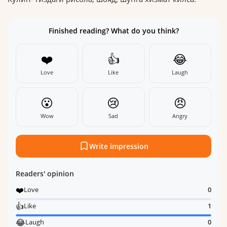
Finished reading? What do you think?
❤️
👍
😂
Love
Like
Laugh
😮
😢
😠
Wow
Sad
Angry
Write impression
Readers' opinion
❤️
Love
0
👍
Like
1
😂
Laugh
0